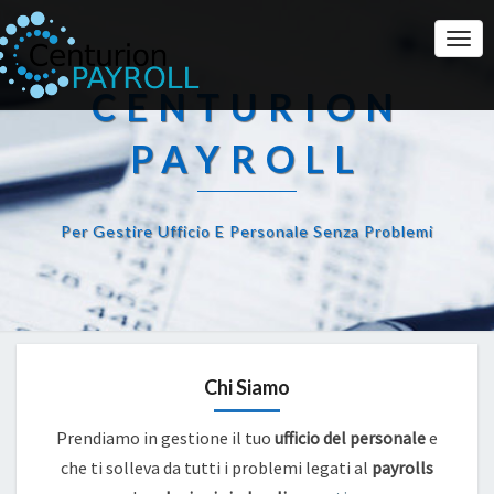
Togg
Navi
CENTURION
PAYROLL
Per Gestire Ufficio E Personale Senza Problemi
Chi Siamo
Prendiamo in gestione il tuo
ufficio del personale
e
che ti solleva da tutti i problemi legati al
payrolls