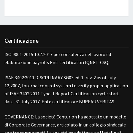
Certificazione
ISO 9001-2015 10.7.2017 per consulenza del lavoro ed
elaborazione payrolls Enti certificatori IQNET-CSQ;
ISAE 3402:2011 DISCPLINARY SG03 ed. 1, rev, 2 as of July
12,2007, Internal control system to verify proper application
of ISAE 3402:2011 Type II Report Certification cycle start
date: 31 July 2017. Ente certificatore BUREAU VERITAS.
GOVERNANCE: La società Centurion ha adottato un modello
di Corporate Governance, articolato in un collegio sindacale
con tre componenti. La società ha adottato un Modello di