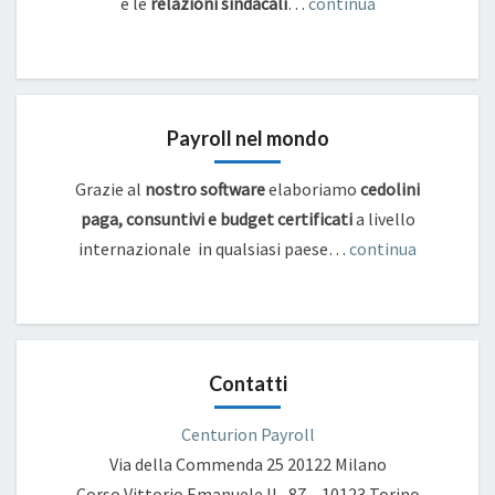
e
le
relazioni sindacali
…
continua
Payroll nel mondo
Grazie al
nostro software
elaboriamo
cedolini
paga, consuntivi e budget certificati
a livello
internazionale in qualsiasi paese…
continua
Contatti
Centurion Payroll
Via della Commenda 25
20122 Milano
Corso Vittorio Emanuele II , 87 – 10123 Torino