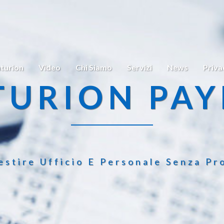
turion
Video
Chi Siamo
Servizi
News
Priva
TURION PAY
estire Ufficio E Personale Senza Pr