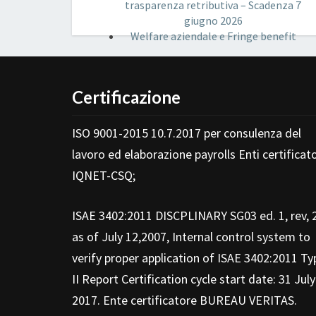
trasparenza retributiva – Scadenza 7
giugno 2026
Welfare aziendale e Fringe benefit
Certificazione
ISO 9001-2015 10.7.2017 per consulenza del
lavoro ed elaborazione payrolls Enti certificato
IQNET-CSQ;
ISAE 3402:2011 DISCPLINARY SG03 ed. 1, rev, 
as of July 12,2007, Internal control system to
verify proper application of ISAE 3402:2011 Ty
II Report Certification cycle start date: 31 July
2017. Ente certificatore BUREAU VERITAS.