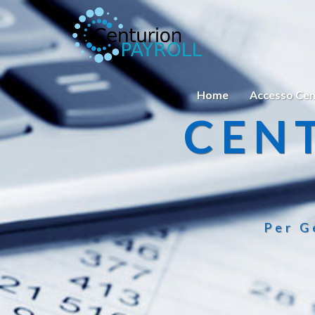
Home
Accesso Cen
CEN
Per G