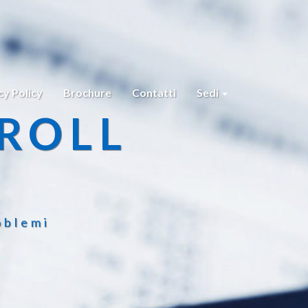
cy Policy
Brochure
Contatti
Sedi
ROLL
oblemi