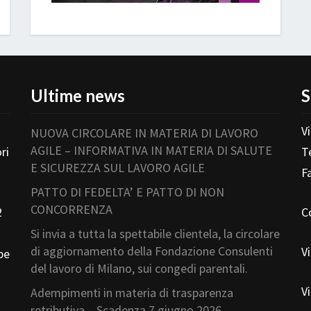
Ultime news
S
V
NUOVA CIRCOLARE IN MATERIA DI LAVORO
AGILE – INFORMATIVA IN MATERIA DI SALUTE
ri
T
E SICUREZZA SUL LAVORO AGILE
F
PATTO DI FEDELTA’ E PATTO DI NON
CONCORRENZA
2
C
Si invia a tutta la spettabile clientela, la circolare
di aggiornamento della Fondazione Consulenti
V
pe
del lavoro di Milano, sui congedi parentali.
V
Adempimenti in materia di trasparenza
retributiva – Scadenza 7 giugno 2026