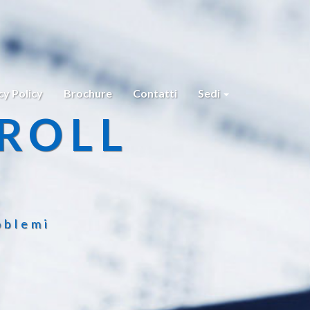
cy Policy
Brochure
Contatti
Sedi
ROLL
oblemi