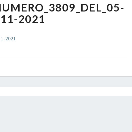
UMERO_3809_DEL_05-
11-
2021
11-2021
1-2021