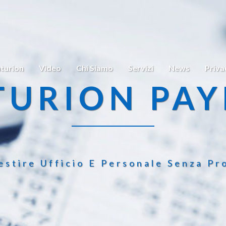
turion
Video
Chi Siamo
Servizi
News
Priva
TURION PAY
estire Ufficio E Personale Senza Pr