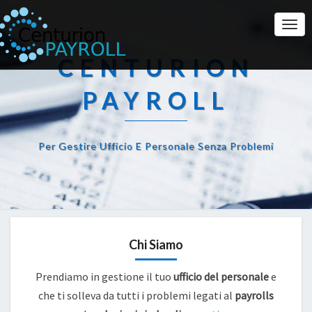
Togg
Navi
CENTURION
PAYROLL
Per Gestire Ufficio E Personale Senza Problemi
Chi Siamo
Prendiamo in gestione il tuo
ufficio del personale
e
che ti solleva da tutti i problemi legati al
payrolls