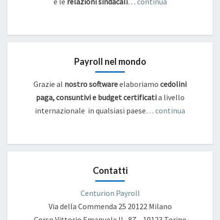
e
le
relazioni sindacali
…
continua
Payroll nel mondo
Grazie al
nostro software
elaboriamo
cedolini
paga, consuntivi e budget certificati
a livello
internazionale in qualsiasi paese…
continua
Contatti
Centurion Payroll
Via della Commenda 25
20122 Milano
Corso Vittorio Emanuele II , 87 – 10123 Torino