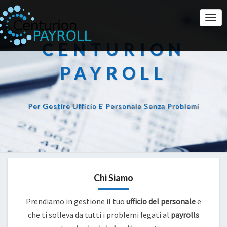
Togg
Navi
CENTURION
PAYROLL
Per Gestire Ufficio E Personale Senza Problemi
Chi Siamo
Prendiamo in gestione il tuo
ufficio del personale
e
che ti solleva da tutti i problemi legati al
payrolls