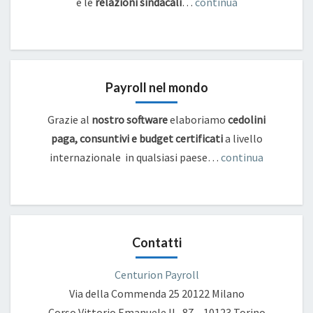
e
le
relazioni sindacali
…
continua
Payroll nel mondo
Grazie al
nostro software
elaboriamo
cedolini
paga, consuntivi e budget certificati
a livello
internazionale in qualsiasi paese…
continua
Contatti
Centurion Payroll
Via della Commenda 25
20122 Milano
Corso Vittorio Emanuele II , 87 – 10123 Torino