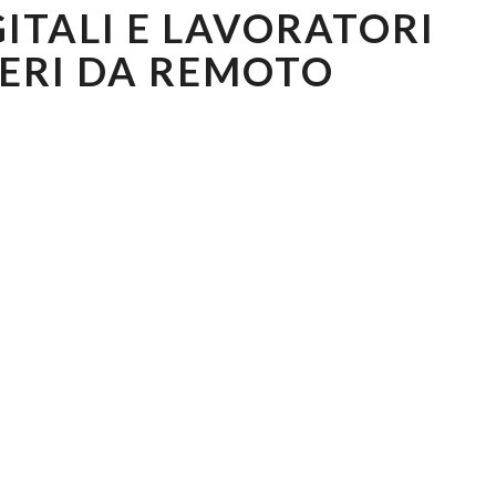
ITALI E LAVORATORI
DIGITALI
E
ERI DA REMOTO
LAVORATORI
STRANIERI
DA
REMOTO