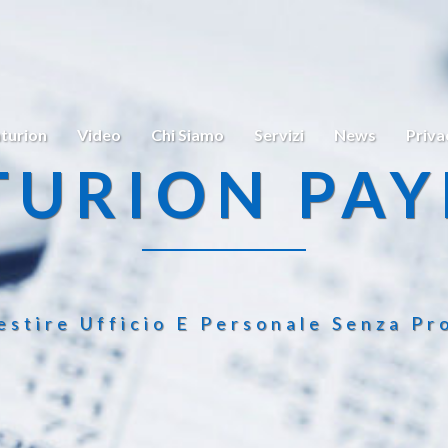
turion
Video
Chi Siamo
Servizi
News
Priva
TURION PAY
estire Ufficio E Personale Senza Pr