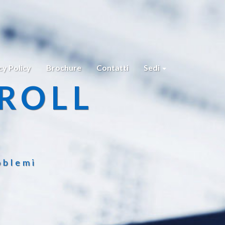
cy Policy
Brochure
Contatti
Sedi
ROLL
oblemi