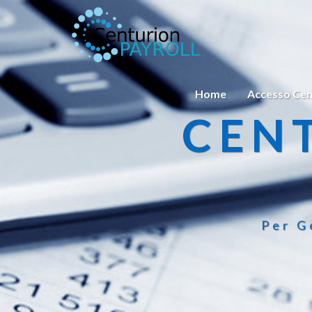
Home
Accesso Cen
CEN
Per G