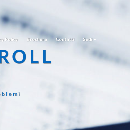
cy Policy
Brochure
Contatti
Sedi
ROLL
oblemi