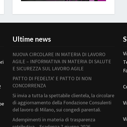
Ultime news
S
V
NUOVA CIRCOLARE IN MATERIA DI LAVORO
AGILE – INFORMATIVA IN MATERIA DI SALUTE
ri
T
E SICUREZZA SUL LAVORO AGILE
F
PATTO DI FEDELTA’ E PATTO DI NON
CONCORRENZA
2
C
Si invia a tutta la spettabile clientela, la circolare
di aggiornamento della Fondazione Consulenti
V
pe
del lavoro di Milano, sui congedi parentali.
V
Adempimenti in materia di trasparenza
retributiva – Scadenza 7 giugno 2026