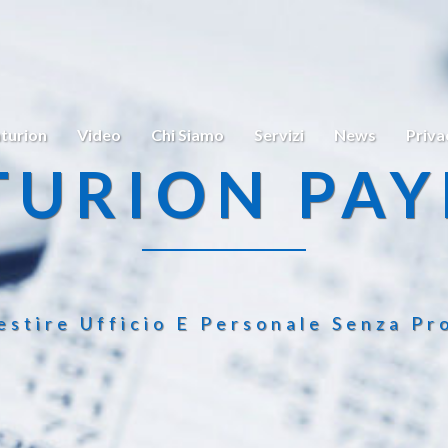
turion
Video
Chi Siamo
Servizi
News
Priva
TURION PAY
estire Ufficio E Personale Senza Pr