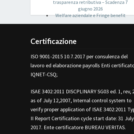
trasparenza retributiva – Scadenza 7
giugno 2026
Welfare aziendale e Fringe benefit
Certificazione
ISO 9001-2015 10.7.2017 per consulenza del
lavoro ed elaborazione payrolls Enti certificato
IQNET-CSQ;
ISAE 3402:2011 DISCPLINARY SG03 ed. 1, rev, 
as of July 12,2007, Internal control system to
verify proper application of ISAE 3402:2011 Ty
II Report Certification cycle start date: 31 July
2017. Ente certificatore BUREAU VERITAS.