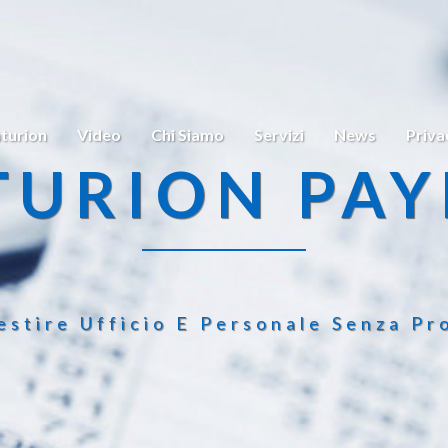
turion
Video
Chi Siamo
Servizi
News
Priva
TURION PAY
estire Ufficio E Personale Senza Pr