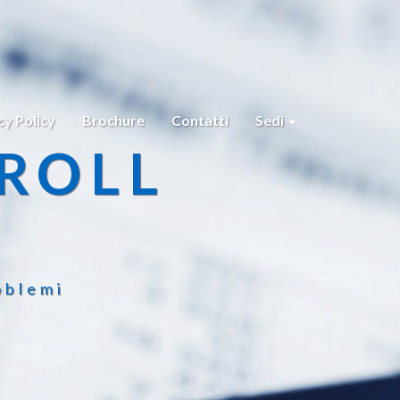
cy Policy
Brochure
Contatti
Sedi
ROLL
oblemi