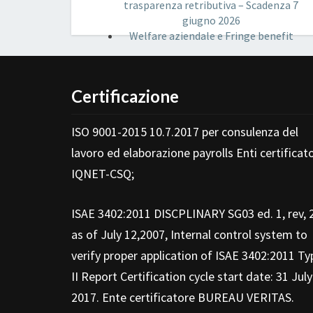
trasparenza retributiva – Scadenza 7
giugno 2026
Welfare aziendale e Fringe benefit
Certificazione
ISO 9001-2015 10.7.2017 per consulenza del
lavoro ed elaborazione payrolls Enti certificato
IQNET-CSQ;
ISAE 3402:2011 DISCPLINARY SG03 ed. 1, rev, 
as of July 12,2007, Internal control system to
verify proper application of ISAE 3402:2011 Ty
II Report Certification cycle start date: 31 July
2017. Ente certificatore BUREAU VERITAS.