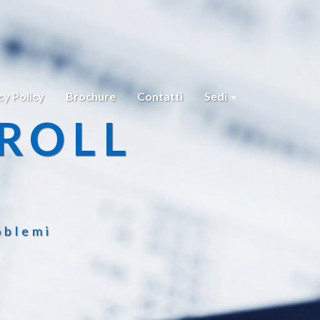
cy Policy
Brochure
Contatti
Sedi
ROLL
oblemi