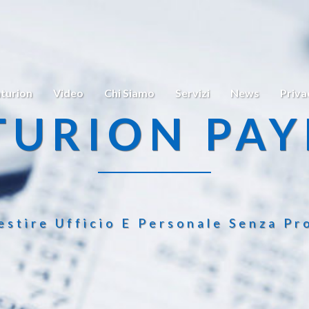
turion
Video
Chi Siamo
Servizi
News
Priva
TURION PAY
estire Ufficio E Personale Senza Pr