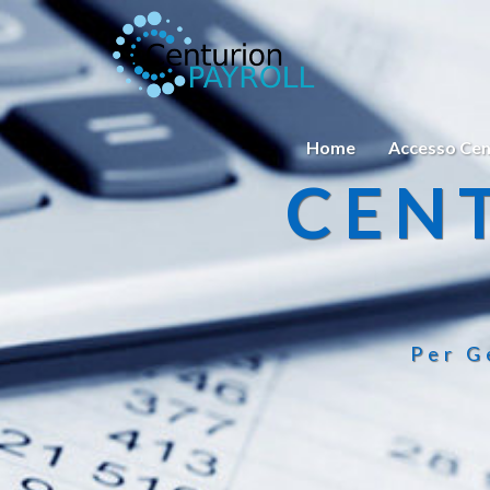
Home
Accesso Cen
CEN
Per G