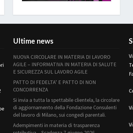
Ultime news
S
V
NUOVA CIRCOLARE IN MATERIA DI LAVORO
AGILE – INFORMATIVA IN MATERIA DI SALUTE
ri
T
E SICUREZZA SUL LAVORO AGILE
F
PATTO DI FEDELTA’ E PATTO DI NON
CONCORRENZA
2
C
Si invia a tutta la spettabile clientela, la circolare
di aggiornamento della Fondazione Consulenti
V
pe
del lavoro di Milano, sui congedi parentali.
V
Adempimenti in materia di trasparenza
retributiva – Scadenza 7 giugno 2026