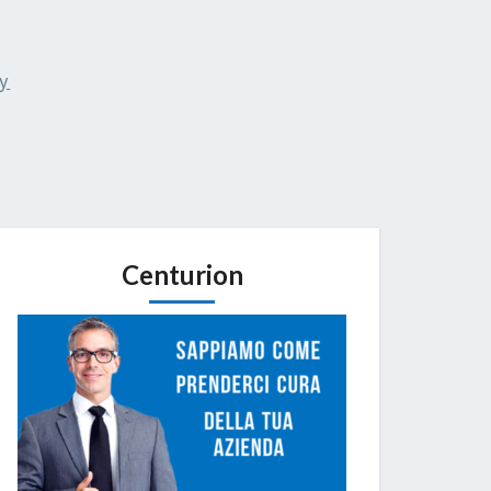
y
Centurion