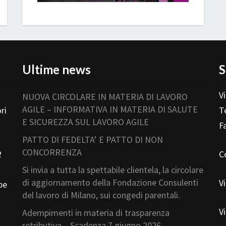
Ultime news
S
V
NUOVA CIRCOLARE IN MATERIA DI LAVORO
AGILE – INFORMATIVA IN MATERIA DI SALUTE
ri
T
E SICUREZZA SUL LAVORO AGILE
F
PATTO DI FEDELTA’ E PATTO DI NON
CONCORRENZA
2
C
Si invia a tutta la spettabile clientela, la circolare
di aggiornamento della Fondazione Consulenti
V
pe
del lavoro di Milano, sui congedi parentali.
V
Adempimenti in materia di trasparenza
retributiva – Scadenza 7 giugno 2026