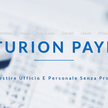
turion
Video
Chi Siamo
Servizi
News
Priva
TURION PAY
estire Ufficio E Personale Senza Pr