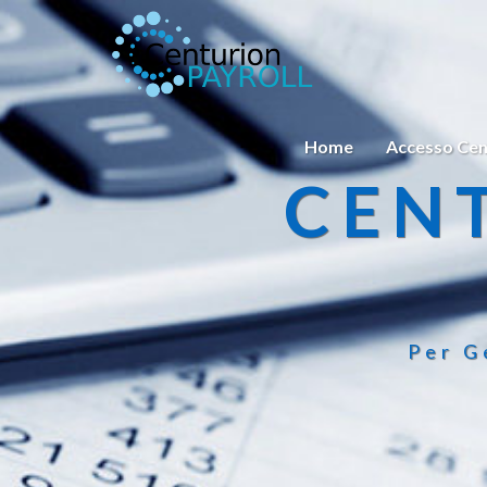
Home
Accesso Cen
CEN
Per G