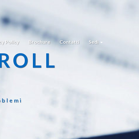
cy Policy
Brochure
Contatti
Sedi
ROLL
oblemi