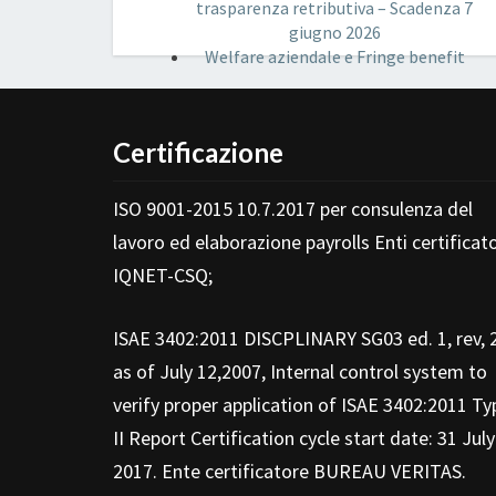
trasparenza retributiva – Scadenza 7
giugno 2026
Welfare aziendale e Fringe benefit
Certificazione
ISO 9001-2015 10.7.2017 per consulenza del
lavoro ed elaborazione payrolls Enti certificato
IQNET-CSQ;
ISAE 3402:2011 DISCPLINARY SG03 ed. 1, rev, 
as of July 12,2007, Internal control system to
verify proper application of ISAE 3402:2011 Ty
II Report Certification cycle start date: 31 July
2017. Ente certificatore BUREAU VERITAS.