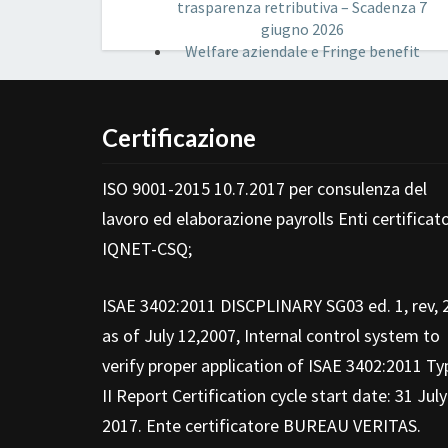
trasparenza retributiva – Scadenza 7
giugno 2026
Welfare aziendale e Fringe benefit
Certificazione
ISO 9001-2015 10.7.2017 per consulenza del
lavoro ed elaborazione payrolls Enti certificato
IQNET-CSQ;
ISAE 3402:2011 DISCPLINARY SG03 ed. 1, rev, 
as of July 12,2007, Internal control system to
verify proper application of ISAE 3402:2011 Ty
II Report Certification cycle start date: 31 July
2017. Ente certificatore BUREAU VERITAS.