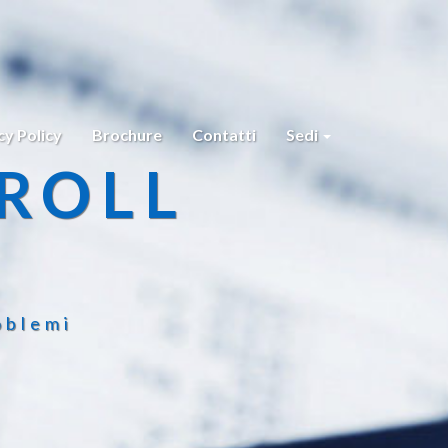
cy Policy
Brochure
Contatti
Sedi
ROLL
oblemi