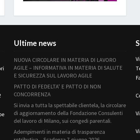
Ultime news
S
V
NUOVA CIRCOLARE IN MATERIA DI LAVORO
AGILE – INFORMATIVA IN MATERIA DI SALUTE
ri
T
E SICUREZZA SUL LAVORO AGILE
F
PATTO DI FEDELTA’ E PATTO DI NON
CONCORRENZA
2
C
Si invia a tutta la spettabile clientela, la circolare
di aggiornamento della Fondazione Consulenti
V
pe
del lavoro di Milano, sui congedi parentali.
V
Adempimenti in materia di trasparenza
retributiva – Scadenza 7 giugno 2026