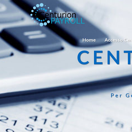
Home
Accesso Cen
CEN
Per G