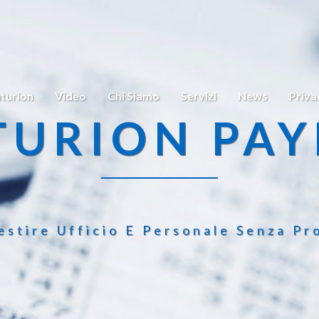
turion
Video
Chi Siamo
Servizi
News
Priva
TURION PAY
estire Ufficio E Personale Senza Pr