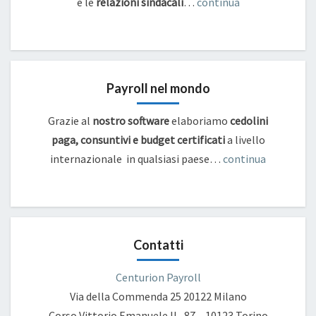
e
le
relazioni sindacali
…
continua
Payroll nel mondo
Grazie al
nostro software
elaboriamo
cedolini
paga, consuntivi e budget certificati
a livello
internazionale in qualsiasi paese…
continua
Contatti
Centurion Payroll
Via della Commenda 25
20122 Milano
Corso Vittorio Emanuele II , 87 – 10123 Torino