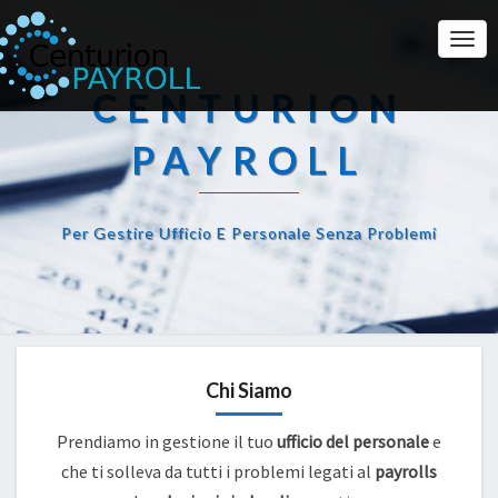
Togg
Navi
CENTURION
PAYROLL
Per Gestire Ufficio E Personale Senza Problemi
Chi Siamo
Prendiamo in gestione il tuo
ufficio del personale
e
che ti solleva da tutti i problemi legati al
payrolls