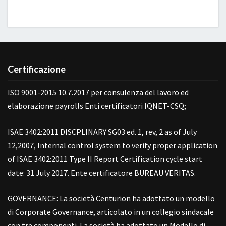
Certificazione
ISO 9001-2015 10.7.2017 per consulenza del lavoro ed
elaborazione payrolls Enti certificatori IQNET-CSQ;
ISAE 3402:2011 DISCPLINARY SG03 ed. 1, rev, 2 as of July
12,2007, Internal control system to verify proper application
of ISAE 3402:2011 Type II Report Certification cycle start
date: 31 July 2017. Ente certificatore BUREAU VERITAS.
GOVERNANCE: La società Centurion ha adottato un modello
di Corporate Governance, articolato in un collegio sindacale
con tre componenti. La società ha adottato un Modello di