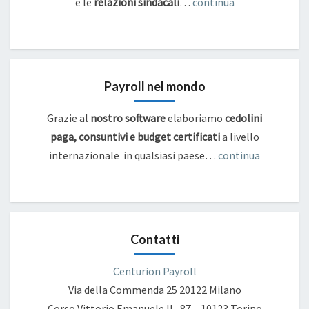
e
le
relazioni sindacali
…
continua
Payroll nel mondo
Grazie al
nostro software
elaboriamo
cedolini
paga, consuntivi e budget certificati
a livello
internazionale in qualsiasi paese…
continua
Contatti
Centurion Payroll
Via della Commenda 25
20122 Milano
Corso Vittorio Emanuele II , 87 – 10123 Torino