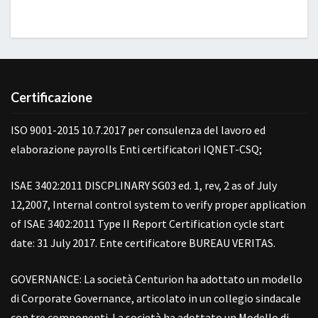
Certificazione
ISO 9001-2015 10.7.2017 per consulenza del lavoro ed
elaborazione payrolls Enti certificatori IQNET-CSQ;
ISAE 3402:2011 DISCPLINARY SG03 ed. 1, rev, 2 as of July
12,2007, Internal control system to verify proper application
of ISAE 3402:2011 Type II Report Certification cycle start
date: 31 July 2017. Ente certificatore BUREAU VERITAS.
GOVERNANCE: La società Centurion ha adottato un modello
di Corporate Governance, articolato in un collegio sindacale
con tre componenti. La società ha adottato un Modello di