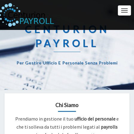
Togg
Navi
CENTURION
PAYROLL
Per Gestire Ufficio E Personale Senza Problemi
Chi Siamo
Prendiamo in gestione il tuo
ufficio del personale
e
che ti solleva da tutti i problemi legati al
payrolls