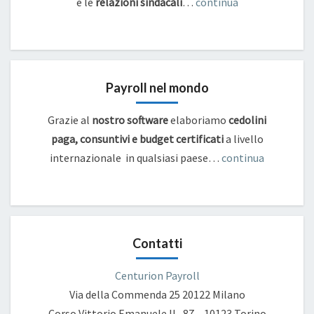
e
le
relazioni sindacali
…
continua
Payroll nel mondo
Grazie al
nostro software
elaboriamo
cedolini
paga, consuntivi e budget certificati
a livello
internazionale in qualsiasi paese…
continua
Contatti
Centurion Payroll
Via della Commenda 25
20122 Milano
Corso Vittorio Emanuele II , 87 – 10123 Torino