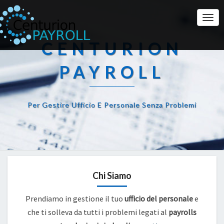
Togg
Navi
CENTURION
PAYROLL
Per Gestire Ufficio E Personale Senza Problemi
Chi Siamo
Prendiamo in gestione il tuo
ufficio del personale
e
che ti solleva da tutti i problemi legati al
payrolls