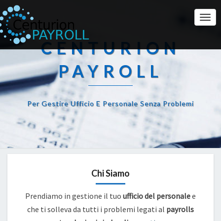
Togg
Navi
CENTURION
PAYROLL
Per Gestire Ufficio E Personale Senza Problemi
Chi Siamo
Prendiamo in gestione il tuo
ufficio del personale
e
che ti solleva da tutti i problemi legati al
payrolls