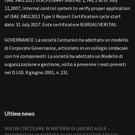
ISAE 3402:2011 DISCPLINARY SG03 ed. 1, rev, 2 as of July
12,2007, Internal control system to verify proper application
of ISAE 3402:2011 Type II Report Certification cycle start
date: 31 July 2017. Ente certificatore BUREAU VERITAS.
GOVERNANCE: La società Centurion ha adottato un modello
di Corporate Governance, articolato in un collegio sindacale
con tre componenti. La società ha adottato un Modello di
organizzazione e gestione, volto a prevenire i reati previsti
nel D.LGS. 8 giugno 2001, n. 231.
Ultime news
NUOVA CIRCOLARE IN MATERIA DI LAVORO AGILE –