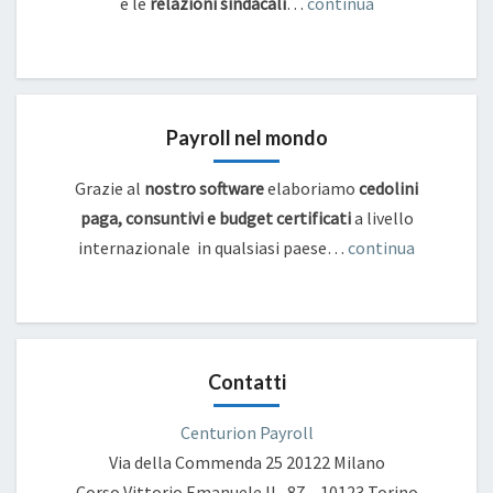
e
le
relazioni sindacali
…
continua
Payroll nel mondo
Grazie al
nostro software
elaboriamo
cedolini
paga, consuntivi e budget certificati
a livello
internazionale in qualsiasi paese…
continua
Contatti
Centurion Payroll
Via della Commenda 25
20122 Milano
Corso Vittorio Emanuele II , 87 – 10123 Torino