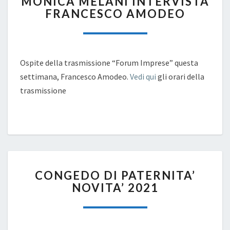
MONICA MELANI INTERVISTA
MELANI
FRANCESCO AMODEO
INTERVISTA
FRANCESCO
AMODEO
Ospite della trasmissione “Forum Imprese” questa
settimana, Francesco Amodeo.
Vedi qui
gli orari della
trasmissione
CONGEDO
CONGEDO DI PATERNITA’
DI
NOVITA’ 2021
PATERNITA’
NOVITA’
2021