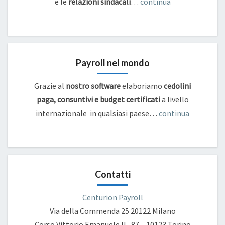
e
le
relazioni sindacali
…
continua
Payroll nel mondo
Grazie al
nostro software
elaboriamo
cedolini
paga, consuntivi e budget certificati
a livello
internazionale in qualsiasi paese…
continua
Contatti
Centurion Payroll
Via della Commenda 25
20122 Milano
Corso Vittorio Emanuele II , 87 – 10123 Torino