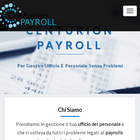
Togg
Navi
CENTURION
PAYROLL
Per Gestire Ufficio E Personale Senza Problemi
Chi Siamo
Prendiamo in gestione il tuo
ufficio del personale
e
che ti solleva da tutti i problemi legati al
payrolls