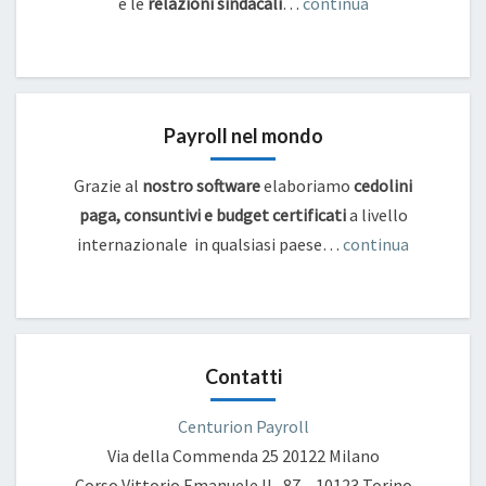
e
le
relazioni sindacali
…
continua
Payroll nel mondo
Grazie al
nostro software
elaboriamo
cedolini
paga, consuntivi e budget certificati
a livello
internazionale in qualsiasi paese…
continua
Contatti
Centurion Payroll
Via della Commenda 25
20122 Milano
Corso Vittorio Emanuele II , 87 – 10123 Torino