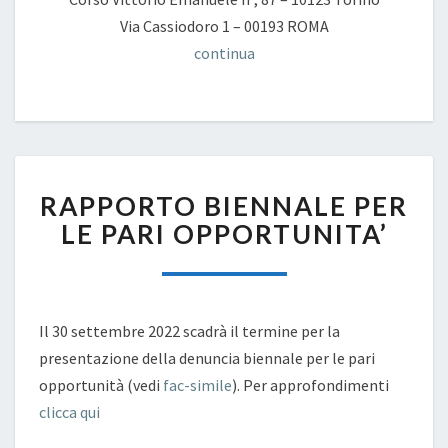
Via Cassiodoro 1 – 00193 ROMA
continua
RAPPORTO
RAPPORTO BIENNALE PER
BIENNALE
PER
LE PARI OPPORTUNITA’
LE
PARI
OPPORTUNITA’
Il 30 settembre 2022 scadrà il termine per la
presentazione della denuncia biennale per le pari
opportunità (vedi
fac-simile
). Per approfondimenti
clicca qui