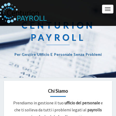
Togg
Navi
CENTURION
PAYROLL
Per Gestire Ufficio E Personale Senza Problemi
Chi Siamo
Prendiamo in gestione il tuo
ufficio del personale
e
che ti solleva da tutti i problemi legati al
payrolls