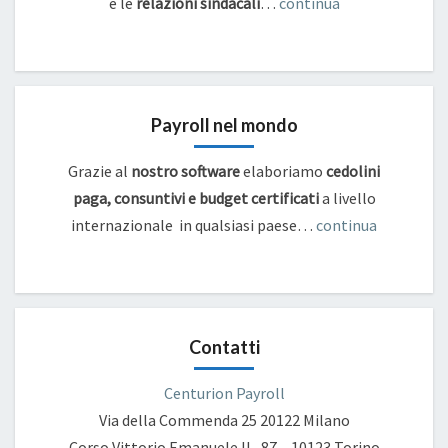
e
le
relazioni sindacali
…
continua
Payroll nel mondo
Grazie al
nostro software
elaboriamo
cedolini
paga, consuntivi e budget certificati
a livello
internazionale in qualsiasi paese…
continua
Contatti
Centurion Payroll
Via della Commenda 25
20122 Milano
Corso Vittorio Emanuele II , 87 – 10123 Torino