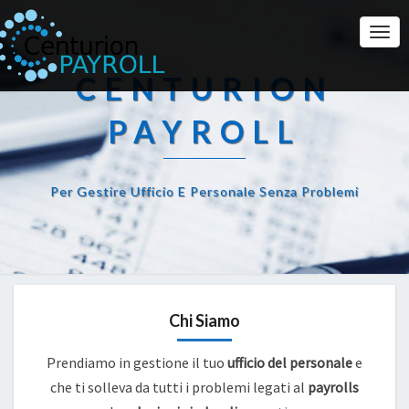
Togg
Navi
CENTURION
PAYROLL
Per Gestire Ufficio E Personale Senza Problemi
Chi Siamo
Prendiamo in gestione il tuo
ufficio del personale
e
che ti solleva da tutti i problemi legati al
payrolls