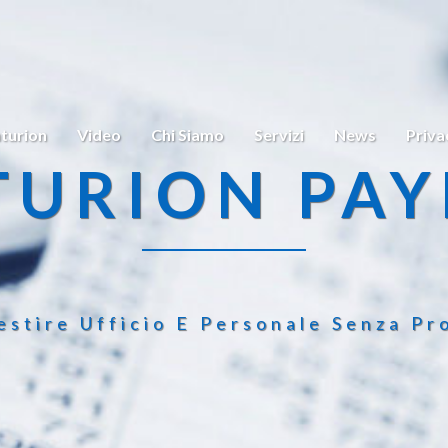
turion
Video
Chi Siamo
Servizi
News
Priva
TURION PAY
estire Ufficio E Personale Senza Pr