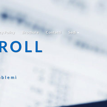
cy Policy
Brochure
Contatti
Sedi
ROLL
oblemi