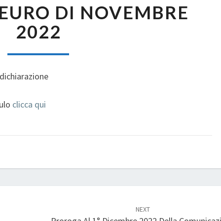
 EURO DI NOVEMBRE
150
EURO
2022
DI
NOVEMBRE
2022
 dichiarazione
dulo
clicca qui
NEXT
Proroga Al 1° Dicembre 2022 Della Comunicaz