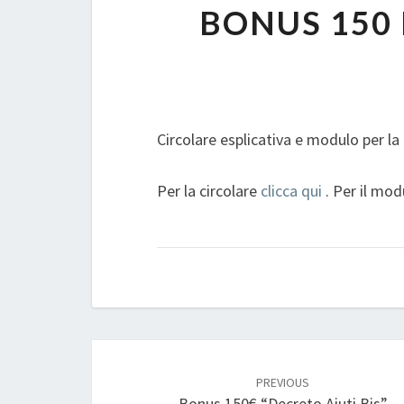
BONUS 150
Circolare esplicativa e modulo per la
Per la circolare
clicca qui
. Per il mo
Post
navigation
PREVIOUS
Bonus 150€ “Decreto Aiuti Bis”