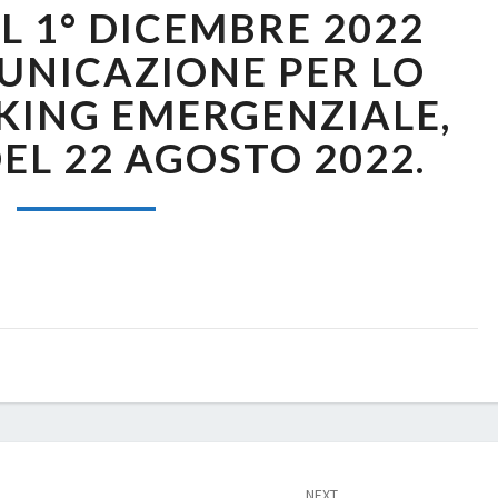
 1° DICEMBRE 2022
AL
1°
UNICAZIONE PER LO
DICEMBRE
ING EMERGENZIALE,
2022
DELLA
DEL 22 AGOSTO 2022.
COMUNICAZIONE
PER
LO
SMART-
WORKING
EMERGENZIALE,
D.LGS.
149
DEL
22
AGOSTO
2022.
NEXT