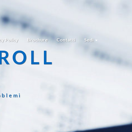
cy Policy
Brochure
Contatti
Sedi
ROLL
oblemi