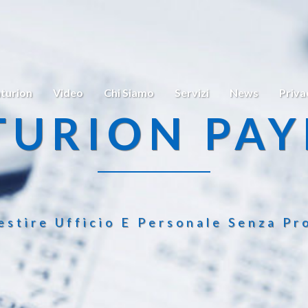
turion
Video
Chi Siamo
Servizi
News
Priva
TURION PAY
estire Ufficio E Personale Senza Pr