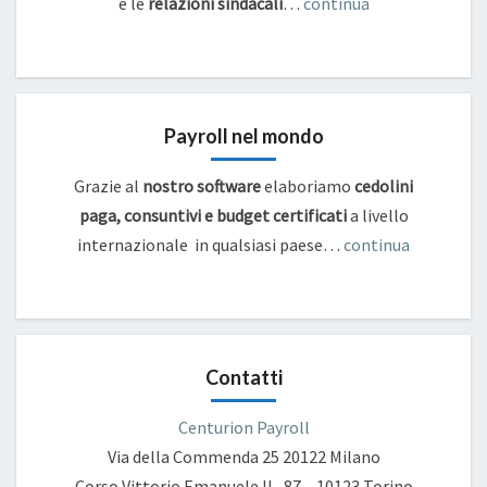
e
le
relazioni sindacali
…
continua
Payroll nel mondo
Grazie al
nostro software
elaboriamo
cedolini
paga, consuntivi e budget certificati
a livello
internazionale in qualsiasi paese…
continua
Contatti
Centurion Payroll
Via della Commenda 25
20122 Milano
Corso Vittorio Emanuele II , 87 – 10123 Torino