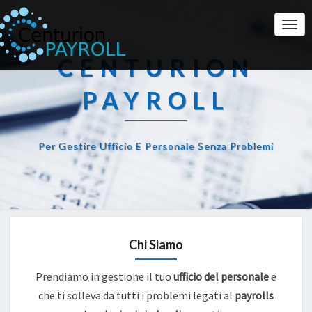
Togg
Navi
CENTURION
PAYROLL
Per Gestire Ufficio E Personale Senza Problemi
Chi Siamo
Prendiamo in gestione il tuo
ufficio del personale
e
che ti solleva da tutti i problemi legati al
payrolls