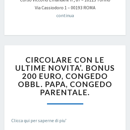
Via Cassiodoro 1 – 00193 ROMA
continua
CIRCOLARE
CIRCOLARE CON LE
CON
LE
ULTIME NOVITA’. BONUS
ULTIME
200 EURO, CONGEDO
NOVITA’.
OBBL. PAPA, CONGEDO
BONUS
PARENTALE.
200
EURO,
CONGEDO
OBBL.
PAPA,
Clicca qui per saperne di piu’
CONGEDO
PARENTALE.