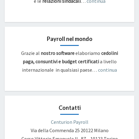
e
le
relazioni sindacali
…
continua
Payroll nel mondo
Grazie al
nostro software
elaboriamo
cedolini
paga, consuntivi e budget certificati
a livello
internazionale in qualsiasi paese…
continua
Contatti
Centurion Payroll
Via della Commenda 25
20122 Milano
Corso Vittorio Emanuele II , 87 – 10123 Torino