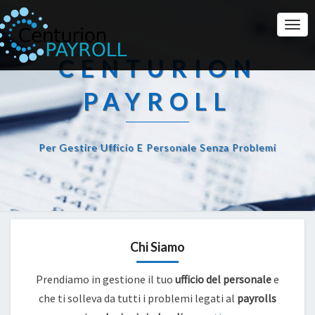
Togg
Navi
CENTURION
PAYROLL
Per Gestire Ufficio E Personale Senza Problemi
Chi Siamo
Prendiamo in gestione il tuo
ufficio del personale
e
che ti solleva da tutti i problemi legati al
payrolls