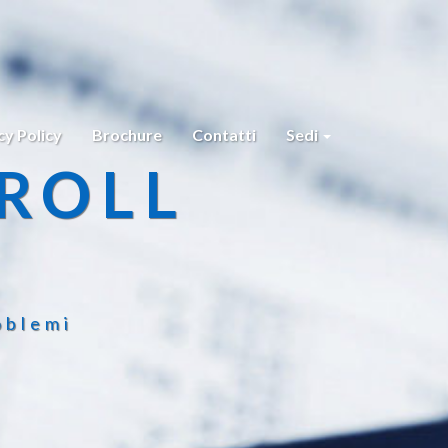
cy Policy
Brochure
Contatti
Sedi
ROLL
oblemi