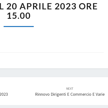
 20 APRILE 2023 ORE
DEL
20
15.00
APRILE
2023
ORE
15.00
NEXT
 2023
Rinnovo Dirigenti E Commercio E Varie