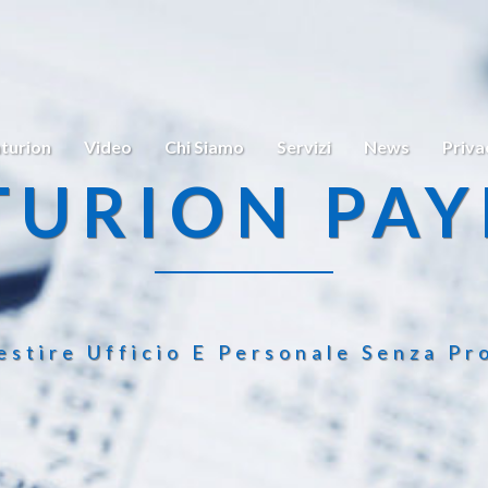
turion
Video
Chi Siamo
Servizi
News
Priva
TURION PAY
estire Ufficio E Personale Senza Pr