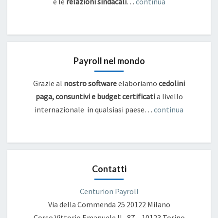
e
le
relazioni sindacali
…
continua
Payroll nel mondo
Grazie al
nostro software
elaboriamo
cedolini
paga, consuntivi e budget certificati
a livello
internazionale in qualsiasi paese…
continua
Contatti
Centurion Payroll
Via della Commenda 25
20122 Milano
Corso Vittorio Emanuele II , 87 – 10123 Torino