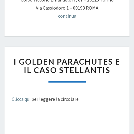
Via Cassiodoro 1 – 00193 ROMA
continua
I
I GOLDEN PARACHUTES E
GOLDEN
PARACHUTES
IL CASO STELLANTIS
E
IL
CASO
STELLANTIS
Clicca qui
per leggere la circolare