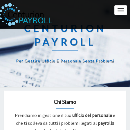
Togg
Navi
CENTURION
PAYROLL
Per Gestire Ufficio E Personale Senza Problemi
Chi Siamo
Prendiamo in gestione il tuo
ufficio del personale
e
che ti solleva da tutti i problemi legati al
payrolls