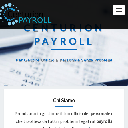
Togg
Navi
CENTURION
PAYROLL
Per Gestire Ufficio E Personale Senza Problemi
Chi Siamo
Prendiamo in gestione il tuo
ufficio del personale
e
che ti solleva da tutti i problemi legati al
payrolls