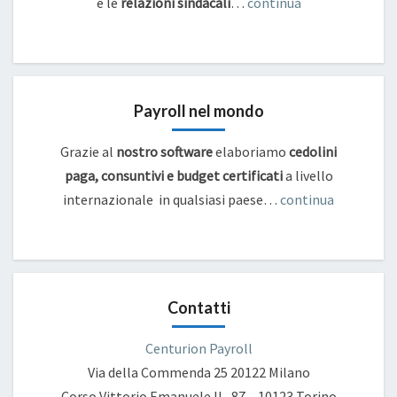
e
le
relazioni sindacali
…
continua
Payroll nel mondo
Grazie al
nostro software
elaboriamo
cedolini
paga, consuntivi e budget certificati
a livello
internazionale in qualsiasi paese…
continua
Contatti
Centurion Payroll
Via della Commenda 25
20122 Milano
Corso Vittorio Emanuele II , 87 – 10123 Torino