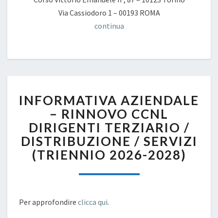
Via Cassiodoro 1 – 00193 ROMA
continua
INFORMATIVA
INFORMATIVA AZIENDALE
AZIENDALE
–
– RINNOVO CCNL
RINNOVO
DIRIGENTI TERZIARIO /
CCNL
DISTRIBUZIONE / SERVIZI
DIRIGENTI
(TRIENNIO 2026-2028)
TERZIARIO
/
DISTRIBUZIONE
/
SERVIZI
Per approfondire
clicca qui
.
(TRIENNIO
2026-