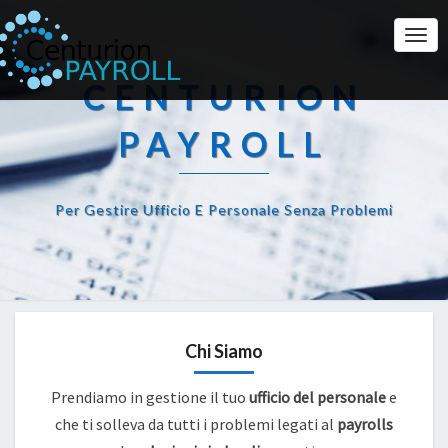
Togg
Navi
CENTURION
PAYROLL
Per Gestire Ufficio E Personale Senza Problemi
Chi Siamo
Prendiamo in gestione il tuo
ufficio del personale
e
che ti solleva da tutti i problemi legati al
payrolls