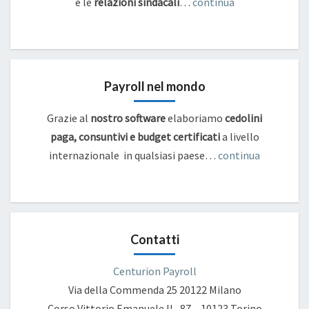
e
le
relazioni sindacali
…
continua
Payroll nel mondo
Grazie al
nostro software
elaboriamo
cedolini
paga, consuntivi e budget certificati
a livello
internazionale in qualsiasi paese…
continua
Contatti
Centurion Payroll
Via della Commenda 25
20122 Milano
Corso Vittorio Emanuele II , 87 – 10123 Torino