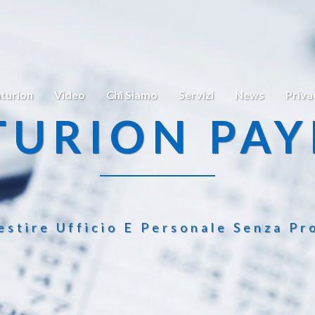
turion
Video
Chi Siamo
Servizi
News
Priva
TURION PAY
estire Ufficio E Personale Senza Pr