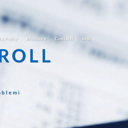
cy Policy
Brochure
Contatti
Sedi
ROLL
oblemi