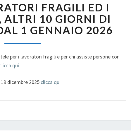
RATORI FRAGILI ED I
I
LAVORATORI
 ALTRI 10 GIORNI DI
FRAGILI
AL 1 GENNAIO 2026
ED
I
CAREGIVER,
ALTRI
le per i lavoratori fragili e per chi assiste persone con
10
GIORNI
clicca qui
DI
PERMESSO
el 19 dicembre 2025
clicca qui
DAL
1
GENNAIO
2026