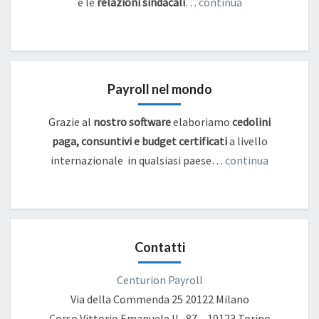
e
le
relazioni sindacali
…
continua
Payroll nel mondo
Grazie al
nostro software
elaboriamo
cedolini
paga, consuntivi e budget certificati
a livello
internazionale in qualsiasi paese…
continua
Contatti
Centurion Payroll
Via della Commenda 25
20122 Milano
Corso Vittorio Emanuele II , 87 – 10123 Torino