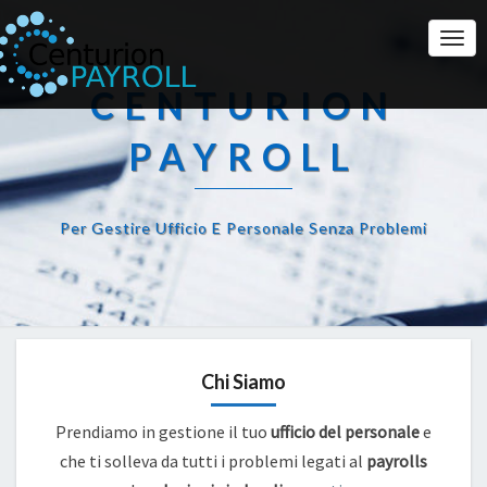
Togg
Navi
CENTURION
PAYROLL
Per Gestire Ufficio E Personale Senza Problemi
Chi Siamo
Prendiamo in gestione il tuo
ufficio del personale
e
che ti solleva da tutti i problemi legati al
payrolls