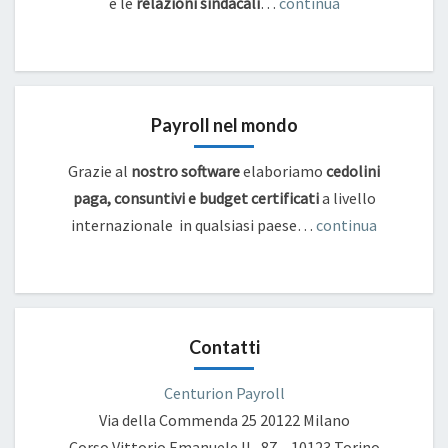
e
le
relazioni sindacali
…
continua
Payroll nel mondo
Grazie al
nostro software
elaboriamo
cedolini
paga, consuntivi e budget certificati
a livello
internazionale in qualsiasi paese…
continua
Contatti
Centurion Payroll
Via della Commenda 25
20122 Milano
Corso Vittorio Emanuele II , 87 – 10123 Torino