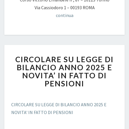
Via Cassiodoro 1 – 00193 ROMA
continua
CIRCOLARE
CIRCOLARE SU LEGGE DI
SU
LEGGE
BILANCIO ANNO 2025 E
DI
NOVITA’ IN FATTO DI
BILANCIO
PENSIONI
ANNO
2025
E
NOVITA’
CIRCOLARE SU LEGGE DI BILANCIO ANNO 2025 E
IN
NOVITA' IN FATTO DI PENSIONI
FATTO
DI
PENSIONI