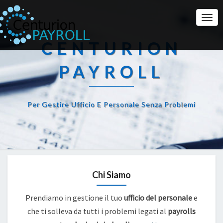
Togg
Navi
CENTURION
PAYROLL
Per Gestire Ufficio E Personale Senza Problemi
Chi Siamo
Prendiamo in gestione il tuo
ufficio del personale
e
che ti solleva da tutti i problemi legati al
payrolls