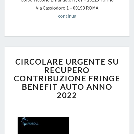
Via Cassiodoro 1 – 00193 ROMA
continua
CIRCOLARE
CIRCOLARE URGENTE SU
URGENTE
SU
RECUPERO
RECUPERO
CONTRIBUZIONE FRINGE
CONTRIBUZIONE
BENEFIT AUTO ANNO
FRINGE
2022
BENEFIT
AUTO
ANNO
2022