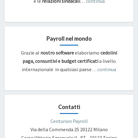
e
le
relazioni sindacali
…
continua
Payroll nel mondo
Grazie al
nostro software
elaboriamo
cedolini
paga, consuntivi e budget certificati
a livello
internazionale in qualsiasi paese…
continua
Contatti
Centurion Payroll
Via della Commenda 25
20122 Milano
Corso Vittorio Emanuele II , 87 – 10123 Torino