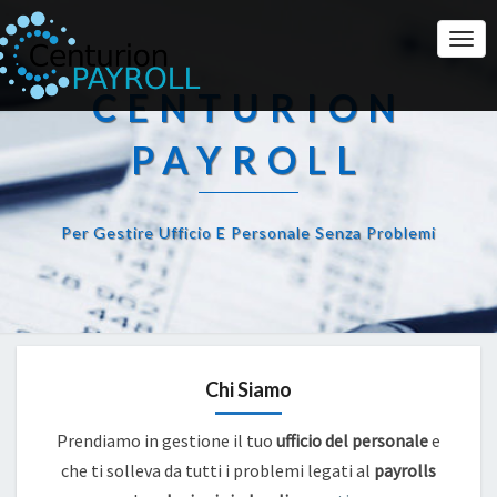
Togg
Navi
CENTURION
PAYROLL
Per Gestire Ufficio E Personale Senza Problemi
Chi Siamo
Prendiamo in gestione il tuo
ufficio del personale
e
che ti solleva da tutti i problemi legati al
payrolls