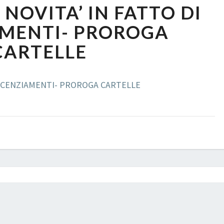
 NOVITA’ IN FATTO DI
CIG
–
AMENTI- PROROGA
NOVITA’
CARTELLE
IN
FATTO
DI
 LICENZIAMENTI- PROROGA CARTELLE
LICENZIAMENTI-
PROROGA
CARTELLE