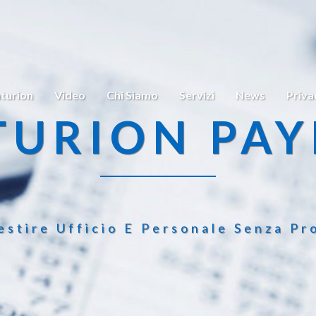
turion
Video
Chi Siamo
Servizi
News
Priva
TURION PAY
estire Ufficio E Personale Senza Pr