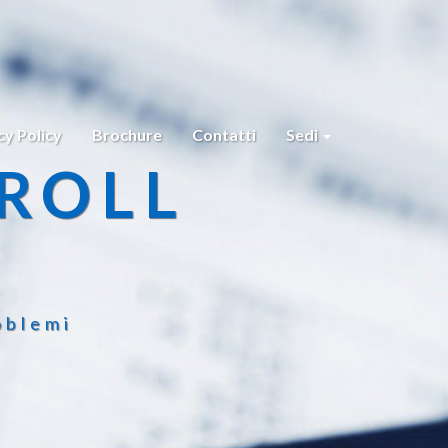
cy Policy
Brochure
Contatti
Sedi
ROLL
oblemi