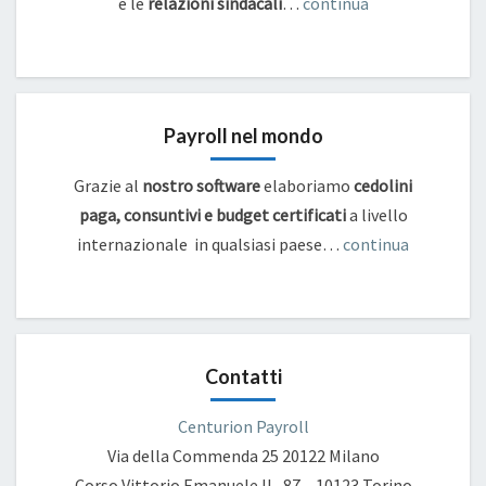
e
le
relazioni sindacali
…
continua
Payroll nel mondo
Grazie al
nostro software
elaboriamo
cedolini
paga, consuntivi e budget certificati
a livello
internazionale in qualsiasi paese…
continua
Contatti
Centurion Payroll
Via della Commenda 25
20122 Milano
Corso Vittorio Emanuele II , 87 – 10123 Torino