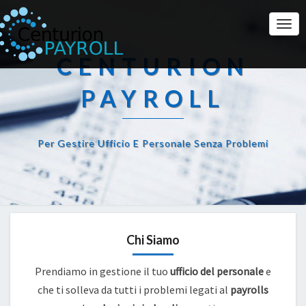
Togg
Navi
CENTURION
PAYROLL
Per Gestire Ufficio E Personale Senza Problemi
Chi Siamo
Prendiamo in gestione il tuo
ufficio del personale
e
che ti solleva da tutti i problemi legati al
payrolls