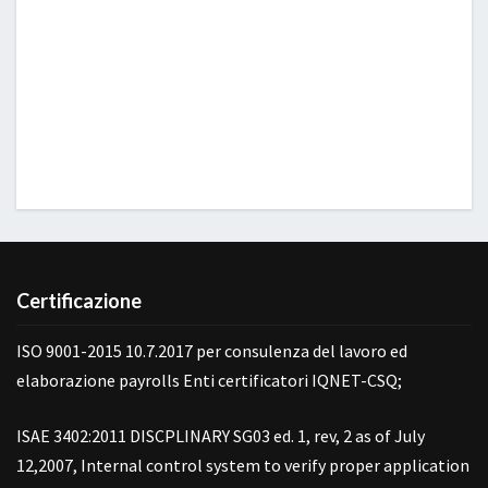
Certificazione
ISO 9001-2015 10.7.2017 per consulenza del lavoro ed
elaborazione payrolls Enti certificatori IQNET-CSQ;
ISAE 3402:2011 DISCPLINARY SG03 ed. 1, rev, 2 as of July
12,2007, Internal control system to verify proper application