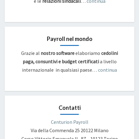
e
le
relazioni sindacali
…
continua
Payroll nel mondo
Grazie al
nostro software
elaboriamo
cedolini
paga, consuntivi e budget certificati
a livello
internazionale in qualsiasi paese…
continua
Contatti
Centurion Payroll
Via della Commenda 25
20122 Milano
Corso Vittorio Emanuele II , 87 – 10123 Torino