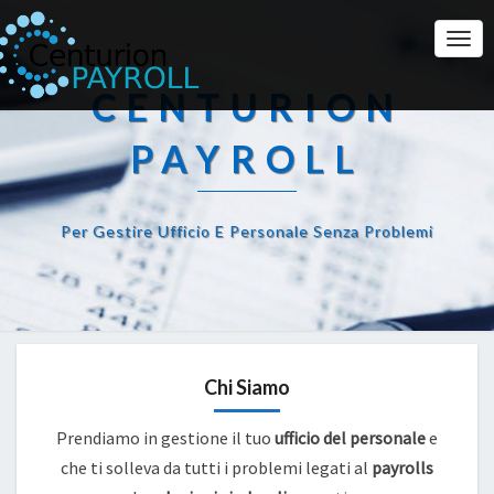
Togg
Navi
CENTURION
PAYROLL
Per Gestire Ufficio E Personale Senza Problemi
Chi Siamo
Prendiamo in gestione il tuo
ufficio del personale
e
che ti solleva da tutti i problemi legati al
payrolls